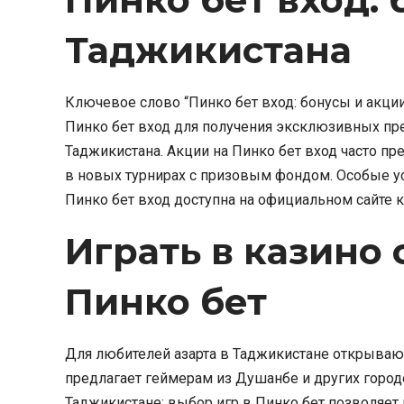
Таджикистана
Ключевое слово “Пинко бет вход: бонусы и акции
Пинко бет вход для получения эксклюзивных пр
Таджикистана. Акции на Пинко бет вход часто п
в новых турнирах с призовым фондом. Особые у
Пинко бет вход доступна на официальном сайте к
Играть в казино 
Пинко бет
Для любителей азарта в Таджикистане открывают
предлагает геймерам из Душанбе и других город
Таджикистане: выбор игр в Пинко бет позволяет