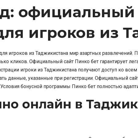
од: официальный 
для игроков из 
для игроков из Таджикистана мир азартных развлечений. 
ько кликов. Официальный сайт Пинко бет гарантирует лега
страции игроки из Таджикистана получают доступ ко всем 
ать данные, указанные при регистрации. Официальный сай
. Условия бонусной программы Пинко бет полностью адапт
зино онлайн в Таджи