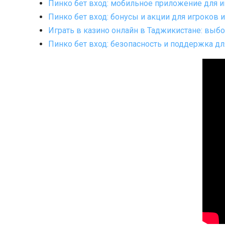
Пинко бет вход: мобильное приложение для и
Пинко бет вход: бонусы и акции для игроков 
Играть в казино онлайн в Таджикистане: выбо
Пинко бет вход: безопасность и поддержка д