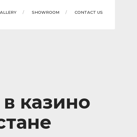
ALLERY
SHOWROOM
CONTACT US
 в казино
стане