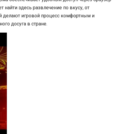
найти здесь развлечение по вкусу, от
ей делают игровой процесс комфортным и
ого досуга в стране.