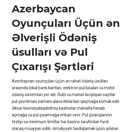
Azerbaycan
Oyunçuları Üçün ən
Əlverişli Ödəniş
üsulları və Pul
Çıxarışı Şərtləri
Azerbaycan oyunçuları üçün ən rahat ödəniş üsülları
arasında lokal bank kartları, elektron pul kisələri və mobil
ödəniş sistemləri yer alır. Rubl və manat ilə işləyən saytlar
pul çevrilməsi zamanı əlavə itkilərdən qaçmağa kömək edir.
Əksər lisenziyalaşdırılmış kazinolar manatla hesab
açmağa və pul çıxarmağa imkan verir. Pul çıxarışlarının
tezliyi və minimum limitlər hər kazino tərəfindən fərdi
olaraq müəyyən edilir. Əməliyyatı təsdiqləmək üçün adətən