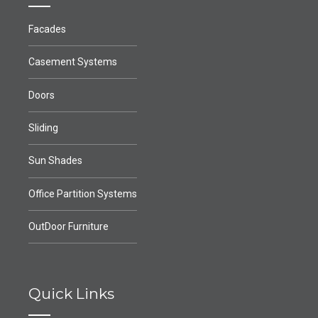
Facades
Casement Systems
Doors
Sliding
Sun Shades
Office Partition Systems
OutDoor Furniture
Quick Links