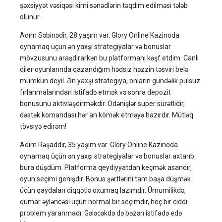
şəxsiyyət vəsiqəsi kimi sənədlərin təqdim edilməsi tələb
olunur.
Adım Səbinədir, 28 yaşım var. Glory Online Kazinoda
oynamaq üçün ən yaxşı strategiyalar və bonuslar
mövzusunu araşdırarkən bu platformanı kəşf etdim. Canlı
diler oyunlarında qazandığım hədsiz həzzin təsviri belə
mümkün deyil. Ən yaxşı strategiya, onların gündəlik pulsuz
fırlanmalarından istifadə etmək və sonra depozit
bonusunu aktivləşdirməkdir. Ödənişlər super sürətlidir,
dəstək komandası hər an kömək etməyə hazırdır. Mütləq
tövsiyə edirəm!
Adım Rəşaddır, 35 yaşım var. Glory Online Kazinoda
oynamaq üçün ən yaxşı strategiyalar və bonuslar axtarıb
bura düşdüm. Platforma qeydiyyatdan keçmək asandır,
oyun seçimi genişdir. Bonus şərtlərini tam başa düşmək
üçün qaydaları diqqətlə oxumaq lazımdır. Ümumilikdə,
qumar əyləncəsi üçün normal bir seçimdir, heç bir ciddi
problem yaranmadı. Gələcəkdə də bəzən istifadə edə