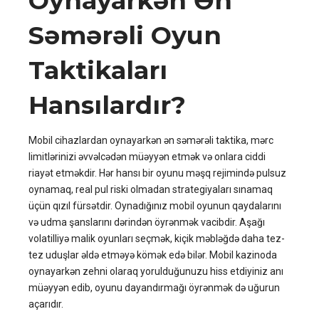
Oynayarkən Ən
Səmərəli Oyun
Taktikaları
Hansılardır?
Mobil cihazlardan oynayarkən ən səmərəli taktika, mərc
limitlərinizi əvvəlcədən müəyyən etmək və onlara ciddi
riayət etməkdir. Hər hansı bir oyunu məşq rejimində pulsuz
oynamaq, real pul riski olmadan strategiyaları sınamaq
üçün qızıl fürsətdir. Oynadığınız mobil oyunun qaydalarını
və udma şanslarını dərindən öyrənmək vacibdir. Aşağı
volatilliyə malik oyunları seçmək, kiçik məbləğdə daha tez-
tez uduşlar əldə etməyə kömək edə bilər. Mobil kazinoda
oynayarkən zehni olaraq yorulduğunuzu hiss etdiyiniz anı
müəyyən edib, oyunu dayandırmağı öyrənmək də uğurun
açarıdır.