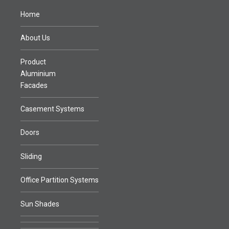
Home
About Us
Product
Aluminium
Facades
Casement Systems
Doors
Sliding
Office Partition Systems
Sun Shades