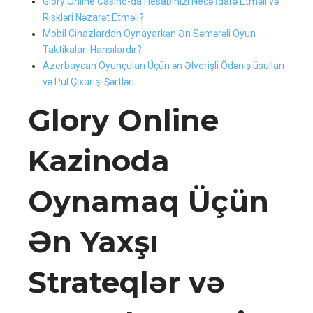
Glory Online Casino-da Hesabınızı Necə İdarə Etməli və
Riskləri Nəzarət Etməli?
Mobil Cihazlardan Oynayarkən Ən Səmərəli Oyun
Taktikaları Hansılardır?
Azerbaycan Oyunçuları Üçün ən Əlverişli Ödəniş üsulları
və Pul Çıxarışı Şərtləri
Glory Online
Kazinoda
Oynamaq Üçün
Ən Yaxşı
Strateqlər və