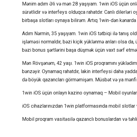
Mənim adım Əli və mən 28 yaşıyam. 1win iOS üçün onla
sürətlidir və interfeys olduqca rahatdır. Canlı dilerlə
birbaşa slotları oynaya bilirəm. Artıq 1win-dən kənard
Adım Nərmin, 35 yaşıyam. 1win iOS tətbiqi ilə tanış o
işləməsi normaldır, bəzi kiçik yüklənmə anları olsa da
bəzi bonus şərtlərini başa düşmək üçün vaxt sərf etmə
Mən Rövşənəm, 42 yaşı. 1win iOS proqramını yüklədim.
bənzəyir. Oynamaq rahatdır, lakin interfeysi daha yadda
də böyük qazancları görməmişəm. Müsbət və ya mənfi d
1win iOS üçün onlayn kazino oynamaq – Mobil oyunlar v
iOS cihazlarınızdan 1win platformasında mobil slotlar v
Mobil proqram vasitəsilə qazanclı bonuslardan və təhlü