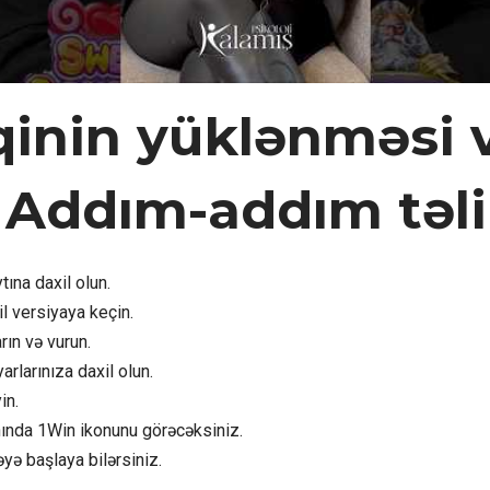
qinin yüklənməsi 
: Addım-addım təl
tına daxil olun.
l versiyaya keçin.
rın və vurun.
arlarınıza daxil olun.
in.
ında 1Win ikonunu görəcəksiniz.
əyə başlaya bilərsiniz.