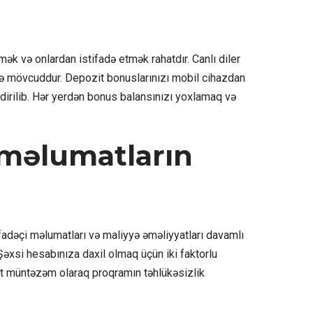
ək və onlardan istifadə etmək rahatdır. Canlı diler
mə mövcuddur. Depozit bonuslarınızı mobil cihazdan
şdirilib. Hər yerdən bonus balansınızı yoxlamaq və
 məlumatların
fadəçi məlumatları və maliyyə əməliyyatları davamlı
 Şəxsi hesabınıza daxil olmaq üçün iki faktorlu
kilat müntəzəm olaraq proqramın təhlükəsizlik