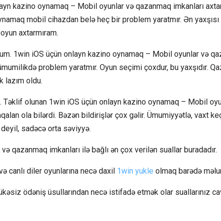
yn kazino oynamaq – Mobil oyunlar və qazanmaq imkanları axtarı
ri oynamaq mobil cihazdan belə heç bir problem yaratmır. Ən yaxşıs
a oyun axtarmıram.
ldum. 1win iOS üçün onlayn kazino oynamaq – Mobil oyunlar və qaz
, ümumilikdə problem yaratmır. Oyun seçimi çoxdur, bu yaxşıdır. Q
k lazım oldu.
 Təklif olunan 1win iOS üçün onlayn kazino oynamaq – Mobil oyu
qalan ola bilərdi. Bəzən bildirişlər çox gəlir. Ümumiyyətlə, vaxt k
eyil, sadəcə orta səviyyə.
ə qazanmaq imkanları ilə bağlı ən çox verilən suallar buradadır.
ə canlı diler oyunlarına necə daxil
1win yukle
olmaq barədə məlum
kəsiz ödəniş üsullarından necə istifadə etmək olar suallarınız cav