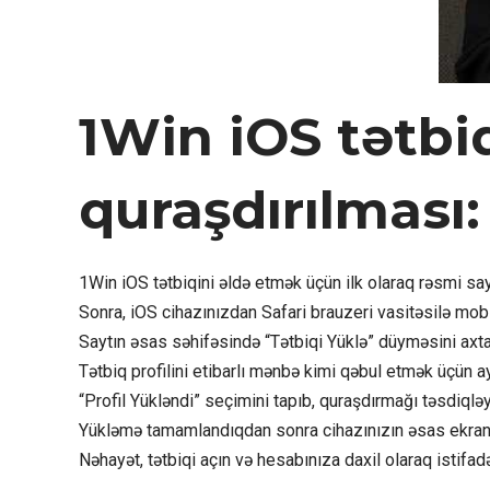
1Win iOS tətbi
quraşdırılması
1Win iOS tətbiqini əldə etmək üçün ilk olaraq rəsmi say
Sonra, iOS cihazınızdan Safari brauzeri vasitəsilə mobi
Saytın əsas səhifəsində “Tətbiqi Yüklə” düyməsini axta
Tətbiq profilini etibarlı mənbə kimi qəbul etmək üçün ay
“Profil Yükləndi” seçimini tapıb, quraşdırmağı təsdiqləy
Yükləmə tamamlandıqdan sonra cihazınızın əsas ekran
Nəhayət, tətbiqi açın və hesabınıza daxil olaraq istifad