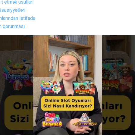
t etmək üsulları
üsusiyyətləri
larından istifadə
ın qorunması