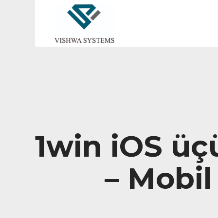
1win iOS ü
– Mobi