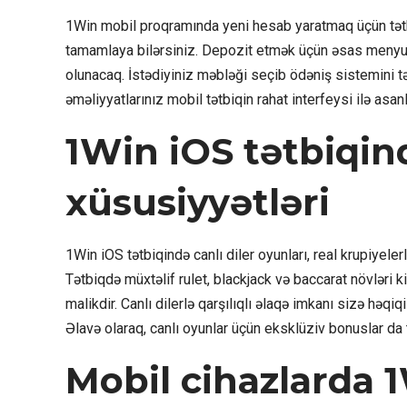
1Win mobil proqramında yeni hesab yaratmaq üçün tətb
tamamlaya bilərsiniz. Depozit etmək üçün əsas menyudan
olunacaq. İstədiyiniz məbləği seçib ödəniş sistemini t
əməliyyatlarınız mobil tətbiqin rahat interfeysi ilə asanl
1Win iOS tətbiqind
xüsusiyyətləri
1Win iOS tətbiqində canlı diler oyunları, real krupiyeler
Tətbiqdə müxtəlif rulet, blackjack və baccarat növləri 
malikdir. Canlı dilerlə qarşılıqlı əlaqə imkanı sizə həqiq
Əlavə olaraq, canlı oyunlar üçün eksklüziv bonuslar da 
Mobil cihazlarda 