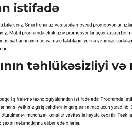
n istifadə
la bilərsiniz. Smartfonunuz vasitəsilə mövcud promosyonları izləm
ərsiniz. Mobil proqramda eksklüziv promosyonlar üçün xüsusi böl
onus şərtlərini oxumaq və mərc tələblərini yerinə yetirmək sadələ
dür.
nın təhlükəsizliyi və
aqcıl şifrələmə texnologiyalarından istifadə edir. Proqramda isti
ər hansı yetkisiz giriş cəhdlərinin qarşısını almaq üçün yaradılıb.
t ötürülmələri mühafizəli kanallar vasitəsilə həyata keçirilir. Təş
öz şəxsi məlumatlarına etibar edə bilərlər.